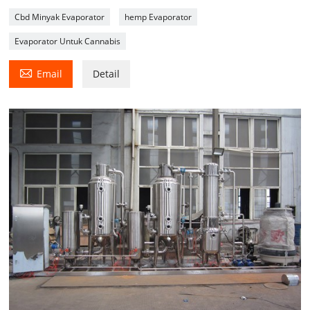
Cbd Minyak Evaporator
hemp Evaporator
Evaporator Untuk Cannabis

Email
Detail