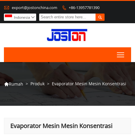

export@jostonchina.com
+86-13957781390


Indonesia

Togg
>
Produk
>
Evaporator Mesin Mesin Konsentrasi
Rumah

Evaporator Mesin Mesin Konsentrasi