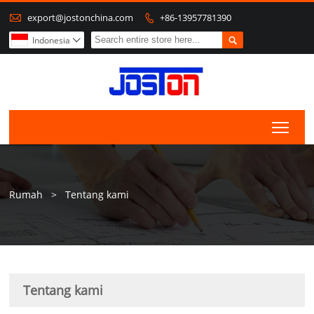

export@jostonchina.com
+86-13957781390


Indonesia

Togg
Rumah
>
Tentang kami
Tentang kami