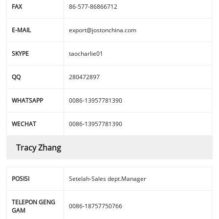
FAX
86-577-86866712
E-MAIL
export@jostonchina.com
SKYPE
taocharlie01
QQ
280472897
WHATSAPP
0086-13957781390
WECHAT
0086-13957781390
Tracy Zhang
POSISI
Setelah-Sales dept.Manager
TELEPON GENG
0086-18757750766
GAM