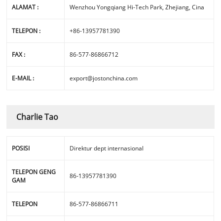
ALAMAT :
Wenzhou Yongqiang Hi-Tech Park, Zhejiang, Cina
TELEPON :
+86-13957781390
FAX :
86-577-86866712
E-MAIL :
export@jostonchina.com
Charlie Tao
POSISI
Direktur dept internasional
TELEPON GENG
86-13957781390
GAM
TELEPON
86-577-86866711