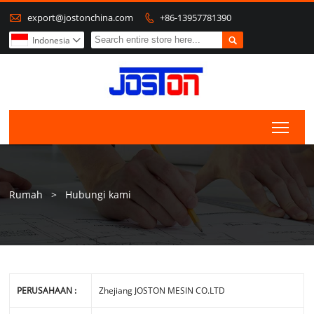

export@jostonchina.com
+86-13957781390


Indonesia

Togg
Rumah
>
Hubungi kami
PERUSAHAAN :
Zhejiang JOSTON MESIN CO.LTD