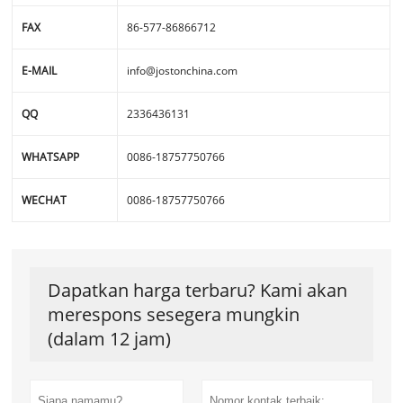
FAX
86-577-86866712
E-MAIL
info@jostonchina.com
QQ
2336436131
WHATSAPP
0086-18757750766
WECHAT
0086-18757750766
Dapatkan harga terbaru? Kami akan
merespons sesegera mungkin
(dalam 12 jam)