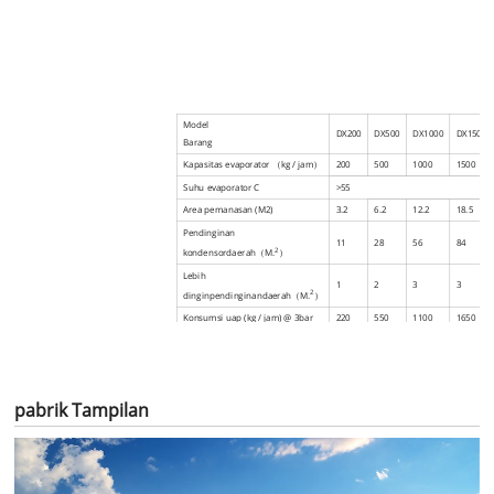
Model
DX200
DX500
DX1000
DX1500
Barang
Kapasitas evaporator
（
kg / jam
）
200
5
00
10
00
15
00
Suhu evaporator C
>55
Area pemanasan (M2)
3.2
6.2
12.2
18.5
Pendinginan
11
28
56
84
2
kondensor
daerah
（
M.
）
Lebih
1
2
3
3
2
dingin
pendinginan
daerah
（
M.
）
Konsumsi uap (kg / jam) @ 3bar
220
550
1100
1650
Konsumsi air pendingin (t / jam)
12
30
60
90
Penyerapan udara vakum (m3 / h)
50
125
250
375
2800
2300
*
3500 *
4000 *
pabrik Tampilan
* 700
Dimensi: MM
1200
1300 *
1400 *
*
*
4600
5150
2750
3700