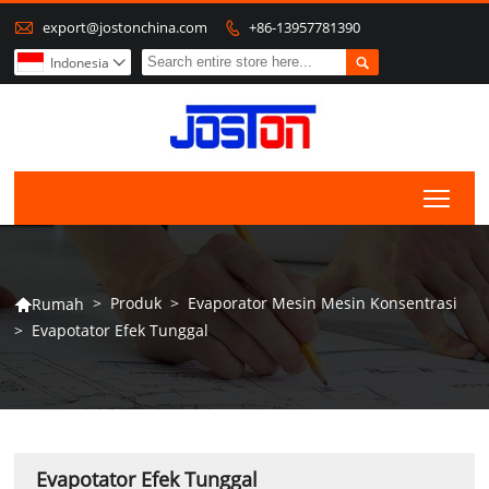

export@jostonchina.com
+86-13957781390


Indonesia

Togg
>
Produk
>
Evaporator Mesin Mesin Konsentrasi
Rumah

>
Evapotator Efek Tunggal
Evapotator Efek Tunggal