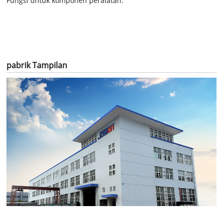
Fungsi untuk komponen peralatan:
Barang
Bahan
Fungsi
Mengetik
pabrik Tampilan
SS
304
, SS316L
Material /
masih
pot
dan tembaga
hancurkan
Tank / pot
merah
penyulingan
SS
304
, SS316L
Meningkatkan
Ellipse / bul
ketopong
dan tembaga
kualitas tinggi
jenis
merah penuh
kaca / tembaga
roh rasa,
keranjang gin
Basket, kaca
merah
membuat Gin
SS
304
, SS316L
Penyulingan
penyulingan
dan
tembaga
Kolom
kolom 16 piring
alkohol
merah penuh
SS304 dan
kondensor
Dephlegmator
Kolom
SS316L
parsial
Kondensasi
Kondensator
SS304
Kolom
alkohol