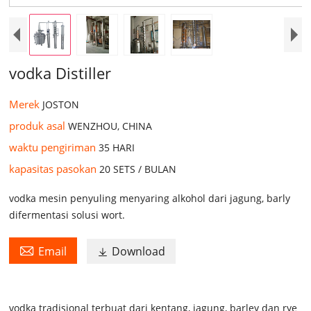
vodka Distiller
Merek
JOSTON
produk asal
WENZHOU, CHINA
waktu pengiriman
35 HARI
kapasitas pasokan
20 SETS / BULAN
vodka mesin penyuling menyaring alkohol dari jagung, barly
difermentasi solusi wort.

Email
Download

vodka tradisional terbuat dari kentang, jagung, barley dan rye