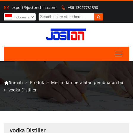

export@jostonchina.com
+86-13957781390


Indonesia

Togg
>
Produk
>
Mesin dan peralatan pembuatan bir
Rumah

>
vodka Distiller
vodka Distiller