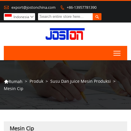

export@jostonchina.com
+86-13957781390


Indonesia

Togg
>
Produk
>
Susu Dan Juice Mesin Produksi
>
Rumah

Mesin Cip
Mesin Cip