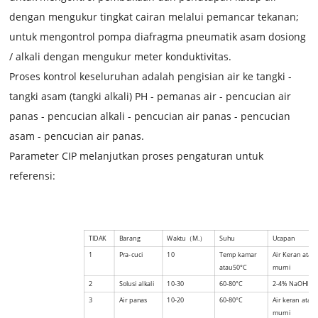
dengan mengukur tingkat cairan melalui pemancar tekanan;
untuk mengontrol pompa diafragma pneumatik asam dosiong
/ alkali dengan mengukur meter konduktivitas.
Proses kontrol keseluruhan adalah pengisian air ke tangki -
tangki asam (tangki alkali) PH - pemanas air - pencucian air
panas - pencucian alkali - pencucian air panas - pencucian
asam - pencucian air panas.
Parameter CIP melanjutkan proses pengaturan untuk
referensi:
TIDAK
Barang
Waktu
（
M.
）
Suhu
Ucapan
1
Pra-cuci
10
Temp kamar
Air Keran atau 
atau
50
°
C
murni
2
Solusi alkali
10-30
60-80
°
C
2-4% NaOH
lar
3
Air panas
10-20
60-80
°
C
Air keran atau 
murni