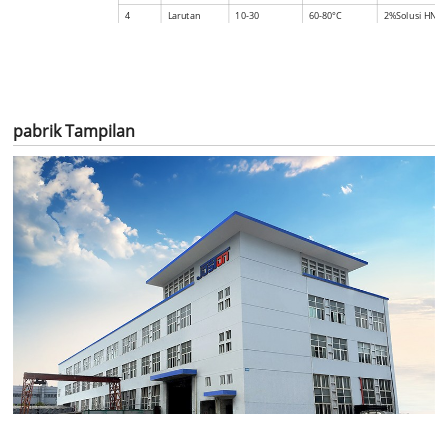
4
Larutan
10-30
60-80
°
C
2%
Solusi HNO
asam
5
Pencucian
15
60-80
°
C
Air murni
terakhir
pabrik Tampilan