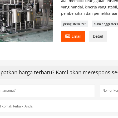
alat memiliki keunggulan efisie
yang handal, kinerja yang stabi
pembersihan dan pemeliharaan,
piring sterlilizer
suhu tinggi steril

Email
Detail
patkan harga terbaru? Kami akan merespons se