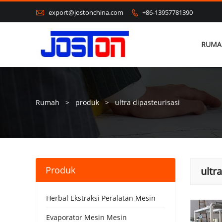

export@jostonchina.com
+86-13957781390

RUMA
Rumah
>
produk
>
ultra dipasteurisasi
Produk
ultr
Herbal Ekstraksi Peralatan Mesin
Evaporator Mesin Mesin