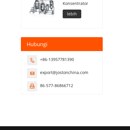
Konsentrator
lebih
Hubungi
+86-13957781390

export@jostonchina.com

86-577-86866712
