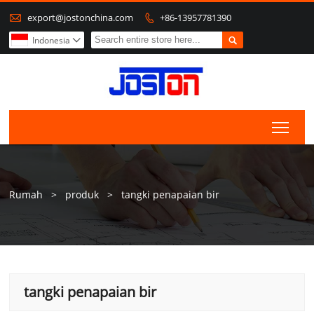

export@jostonchina.com
+86-13957781390


Indonesia

Togg
Rumah
>
produk
>
tangki penapaian bir
tangki penapaian bir